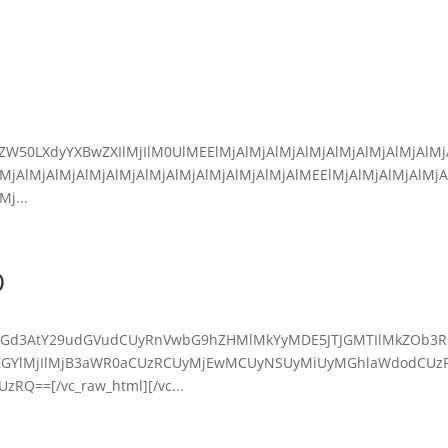
0ZW50LXdyYXBwZXIlMjIlM0UlMEElMjAlMjAlMjAlMjAlMjAlMjAlMjAlMj
lMjAlMjAlMjAlMjAlMjAlMjAlMjAlMjAlMjAlMjAlMEElMjAlMjAlMjAlMjA
j...
O
IyJTJGd3AtY29udGVudCUyRnVwbG9hZHMlMkYyMDE5JTJGMTIlMkZOb3R
wZGYlMjIlMjB3aWR0aCUzRCUyMjEwMCUyNSUyMiUyMGhlaWdodCUz
==[/vc_raw_html][/vc...