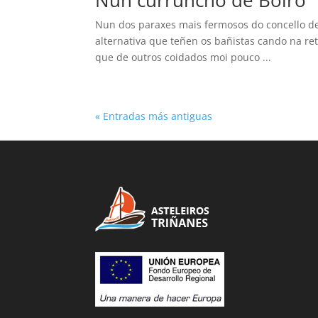
Nun curruncho de Boiro
Nun dos paraxes mais fermosos do concello de 
alternativa que teñen os bañistas cando na re
que de outros coidados moi pouco ...
« Entradas más antiguas