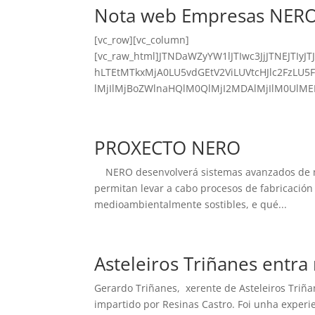
Nota web Empresas NERO
[vc_row][vc_column]
[vc_raw_html]JTNDaWZyYW1lJTIwc3JjJTNEJT
hLTEtMTkxMjA0LU5vdGEtV2ViLUVtcHJlc2FzLU
lMjIlMjBoZWlnaHQlM0QlMjI2MDAlMjIlM0UlME
PROXECTO NERO
NERO desenvolverá sistemas avanzados de mo
permitan levar a cabo procesos de fabricación
medioambientalmente sostibles, e qué...
Asteleiros Triñanes entr
Gerardo Triñanes, xerente de Asteleiros Triña
impartido por Resinas Castro. Foi unha experi