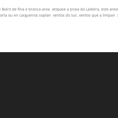
Boiro de fina e branca area atopase a praia da Ladeira, este areal
torta ou en cargueiros soplan ventos do sur, ventos que a limpan 