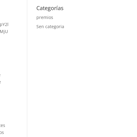
Categorías
premios
pY2l
Sen categoria
lMjU
e
e
tes
os