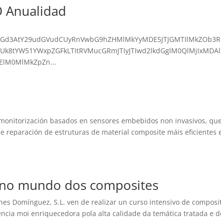
 Anualidad
IyJTJGd3AtY29udGVudCUyRnVwbG9hZHMlMkYyMDE5JTJGMTIlMkZOb3R
5FUk8tYW51YWxpZGFkLTItRVMucGRmJTIyJTIwd2lkdGglM0QlMjIxMDA
ElM0MlMkZpZn...
nitorización basados en sensores embebidos non invasivos, qu
 e reparación de estruturas de material composite máis eficientes 
a no mundo dos composites
nes Domínguez, S.L. ven de realizar un curso intensivo de composi
encia moi enriquecedora pola alta calidade da temática tratada e d