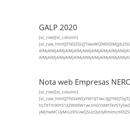
GALP 2020
[vc_row][vc_column]
[vc_raw_html]JTNDZGl2JTIwaWQlM0QlMjJjb25
AlMjAlMjAlMjAlMjAlMjAlMjAlMjAlMjAlMjAlMjA
AlMjAlMjAlMjAlMjAlMjAlMjAlMjAlMjAlMjAlMjAlM
Nota web Empresas NER
[vc_row][vc_column]
[vc_raw_html]JTNDaWZyYW1lJTIwc3JjJTNEJT
hLTItTm90YS1XZWItRW1wcmVzYXMtTkVSTy5
yMjYwMCUyMiUzRSUwQSUzQyUyRmlmcmFtZSUzRQ