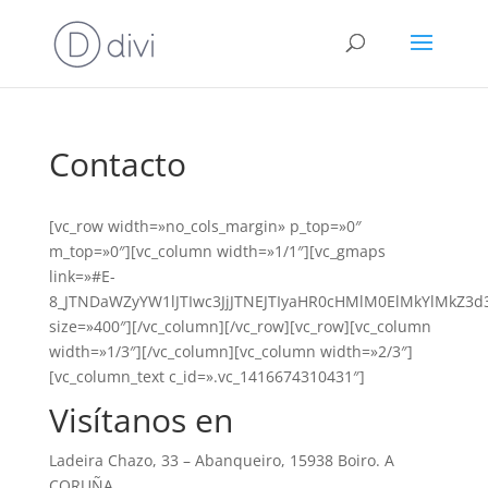
Contacto
[vc_row width=»no_cols_margin» p_top=»0″
m_top=»0″][vc_column width=»1/1″][vc_gmaps
link=»#E-
8_JTNDaWZyYW1lJTIwc3JjJTNEJTIyaHR0cHMlM0ElMkYlMk
size=»400″][/vc_column][/vc_row][vc_row][vc_column
width=»1/3″][/vc_column][vc_column width=»2/3″]
[vc_column_text c_id=».vc_1416674310431″]
Visítanos en
Ladeira Chazo, 33 – Abanqueiro, 15938 Boiro. A
CORUÑA.