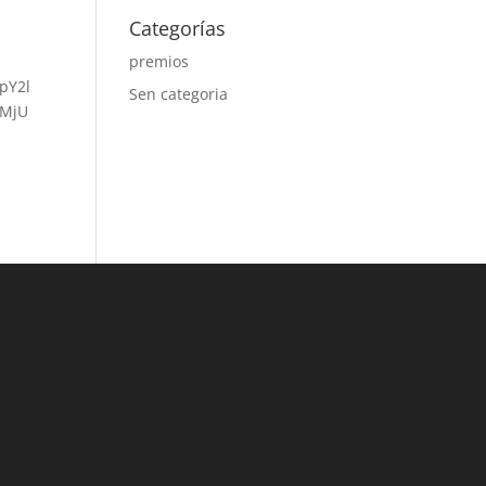
Categorías
premios
pY2l
Sen categoria
lMjU