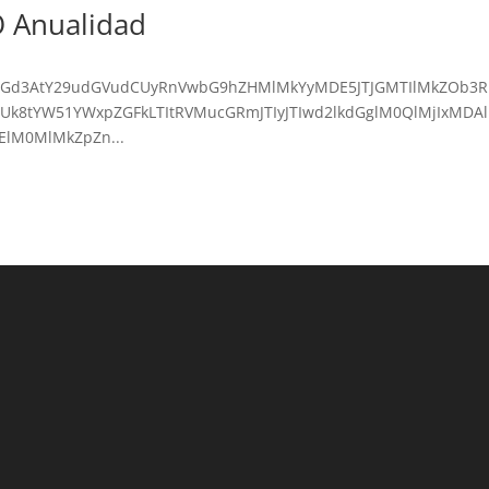
 Anualidad
IyJTJGd3AtY29udGVudCUyRnVwbG9hZHMlMkYyMDE5JTJGMTIlMkZOb3R
5FUk8tYW51YWxpZGFkLTItRVMucGRmJTIyJTIwd2lkdGglM0QlMjIxMDA
ElM0MlMkZpZn...