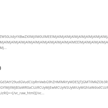
0ZW50LXdyYXBwZXIlMjIlM0UlMEElMjAlMjAlMjAlMjAlMjAlMjAlMjAlMj
lMjAlMjAlMjAlMjAlMjAlMjAlMjAlMjAlMjAlMjAlMEElMjAlMjAlMjAlMjA
j...
O
IyJTJGd3AtY29udGVudCUyRnVwbG9hZHMlMkYyMDE5JTJGMTIlMkZOb3R
wZGYlMjIlMjB3aWR0aCUzRCUyMjEwMCUyNSUyMiUyMGhlaWdodCUz
==[/vc_raw_html][/vc...