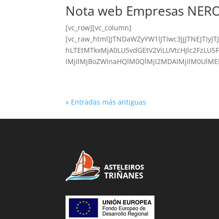
Nota web Empresas NERO
[vc_row][vc_column]
[vc_raw_html]JTNDaWZyYW1lJTIwc3JjJTNEJT
hLTEtMTkxMjA0LU5vdGEtV2ViLUVtcHJlc2FzLU
lMjIlMjBoZWlnaHQlM0QlMjI2MDAlMjIlM0UlME
« Entradas más antiguas