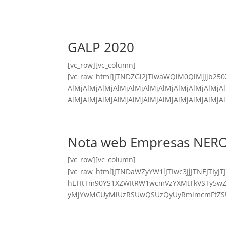
GALP 2020
[vc_row][vc_column]
[vc_raw_html]JTNDZGl2JTIwaWQlM0QlMjJjb25
AlMjAlMjAlMjAlMjAlMjAlMjAlMjAlMjAlMjAlMjA
AlMjAlMjAlMjAlMjAlMjAlMjAlMjAlMjAlMjAlMjAlM
Nota web Empresas NER
[vc_row][vc_column]
[vc_raw_html]JTNDaWZyYW1lJTIwc3JjJTNEJT
hLTItTm90YS1XZWItRW1wcmVzYXMtTkVSTy5
yMjYwMCUyMiUzRSUwQSUzQyUyRmlmcmFtZSUzRQ