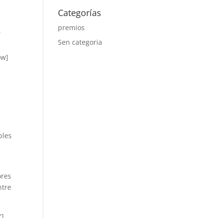
Categorías
premios
″
Sen categoria
ow]
bles
ores
ntre
″]