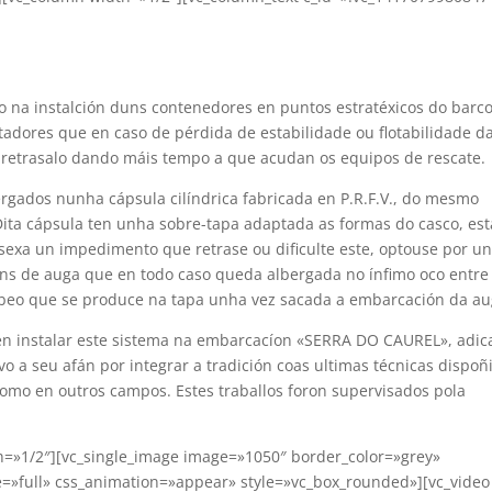
o na instalción duns contenedores en puntos estratéxicos do barc
otadores que en caso de pérdida de estabilidade ou flotabilidade d
 retrasalo dando máis tempo a que acudan os equipos de rescate.
rgados nunha cápsula cilíndrica fabricada en P.R.F.V., do mesmo
Dita cápsula ten unha sobre-tapa adaptada as formas do casco, est
sexa un impedimento que retrase ou dificulte este, optouse por u
óns de auga que en todo caso queda albergada no ínfimo oco entre
 babeo que se produce na tapa unha vez sacada a embarcación da au
o en instalar este sistema na embarcacíon «SERRA DO CAUREL», adi
o a seu afán por integrar a tradición coas ultimas técnicas dispoñ
omo en outros campos. Estes traballos foron supervisados pola
h=»1/2″][vc_single_image image=»1050″ border_color=»grey»
ze=»full» css_animation=»appear» style=»vc_box_rounded»][vc_video