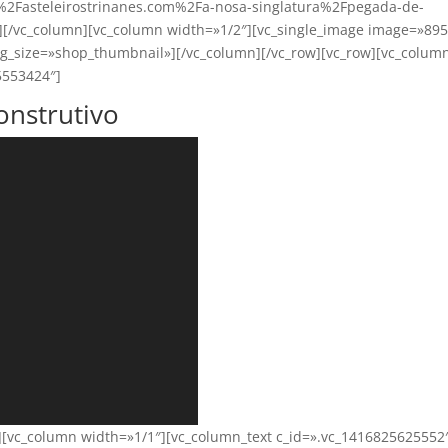
F%2Fasteleirostrinanes.com%2Fa-nosa-singlatura%2Fpegada-de-
/vc_column][vc_column width=»1/2″][vc_single_image image=»895
img_size=»shop_thumbnail»][/vc_column][/vc_row][vc_row][vc_colum
5553424″]
onstrutivo
w][vc_column width=»1/1″][vc_column_text c_id=».vc_1416825625552