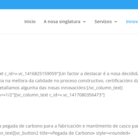
Inicio
A nosa singlatura
Servizos
Innov
xt c_id=».vc_1416825159059″]Un factor a destacar é a nosa decidid
a na mellora da calidade no proceso constructivo, certificacións d
 detallamos algunha das nosas innovacións:[/vc_column_text]
h=»1/2″][vc_column_text c_id=».vc_1417080356473″]
úa pegada de carbono para a fabricación e mantimento de casco pa
_text][vc_button2 title=»Pegada de Carbono» style=»rounded»