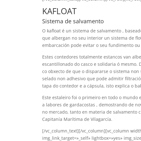
KAFLOAT
Sistema de salvamento
O kafloat é un sistema de salvamento , basead
que albergan no seu interior un sistema de fl
embarcación pode evitar o seu fundimento ou
Estes contedores totalmente estancos van albe
escantillonado do casco e solidaria ó mesmo. 
co obxecto de que o dispararse o sistema non 
selado non adhesivo que pode admitir filtraci
tapa do contedor e a cápsula, isto explica o
Este estaleiro foi o primeiro en todo o mund
a labores de gardacostas , demostrando de nov
no mercado, tanto en materia de salvamento c
Capitanía Marítima de Vilagarcía.
[/vc_column_text][/vc_column][vc_column widt
img_link_target=»_self» lightbox=»yes» img_si