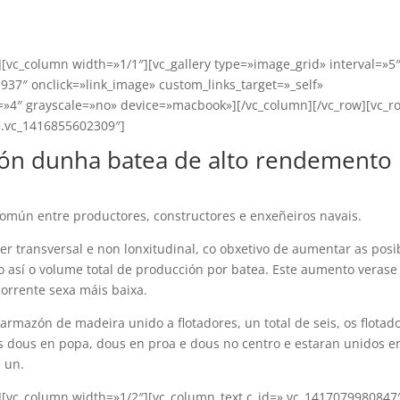
][vc_column width=»1/1″][vc_gallery type=»image_grid» interval=»5
937″ onclick=»link_image» custom_links_target=»_self»
»4″ grayscale=»no» device=»macbook»][/vc_column][/vc_row][vc_r
».vc_1416855602309″]
ión dunha batea de alto rendemento
común entre productores, constructores e enxeñeiros navais.
r transversal e non lonxitudinal, co obxetivo de aumentar as posi
 así o volume total de producción por batea. Este aumento verase
corrente sexa máis baixa.
armazón de madeira unido a flotadores, un total de seis, os flotad
os dous en popa, dous en proa e dous no centro e estaran unidos e
 un.
w][vc_column width=»1/2″][vc_column_text c_id=».vc_1417079980847