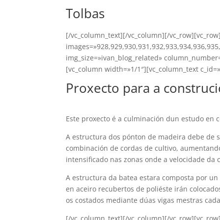
Tolbas
[/vc_column_text][/vc_column][/vc_row][vc_row
images=»928,929,930,931,932,933,934,936,935,
img_size=»ivan_blog_related» column_number=
[vc_column width=»1/1″][vc_column_text c_id=
Proxecto para a construc
Este proxecto é a culminación dun estudo en 
A estructura dos pónton de madeira debe de se
combinación de cordas de cultivo, aumentando
intensificado nas zonas onde a velocidade da 
A estructura da batea estara composta por un 
en aceiro recubertos de poliéste irán colocad
os costados mediante dúas vigas mestras cada
[/vc_column_text][/vc_column][/vc_row][vc_ro