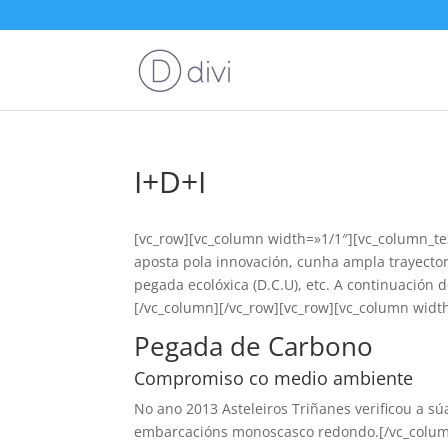
I+D+I
[vc_row][vc_column width=»1/1″][vc_column_te
aposta pola innovación, cunha ampla trayectori
pegada ecolóxica (D.C.U), etc. A continuación
[/vc_column][/vc_row][vc_row][vc_column widt
Pegada de Carbono
Compromiso co medio ambiente
No ano 2013 Asteleiros Triñanes verificou a s
embarcacións monoscasco redondo.[/vc_column