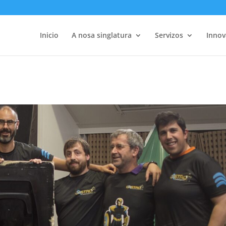
Inicio
A nosa singlatura
Servizos
Innov